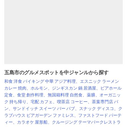
五島市のグルメスポットを中ジャンルから探す
和食
洋食
バイキング
中華
アジア料理、エスニック
ラーメン
カレー
焼肉、ホルモン、ジンギスカン
鍋
居酒屋、ビアホール
定食、食堂
創作料理、無国籍料理
自然食、薬膳、オーガニッ
ク
持ち帰り、宅配
カフェ、喫茶店
コーヒー、茶葉専門店
パ
ン、サンドイッチ
スイーツ
バー
パブ、スナック
ディスコ、ク
ラブハウス
ビアガーデン
ファミレス、ファストフード
パーテ
ィー、カラオケ
屋形船、クルージング
テーマパークレストラ