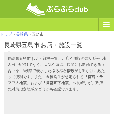
トップ
>
長崎県
> 五島市
ジャンルから探す
長崎県五島市 お店・施設一覧
天気・ぶらぶら指数
南海トラフ巨大地震・首都直下型地震
長崎県五島市 お店・施設一覧。お店や施設の電話番号･地
Synchro（シンクロ）
図･住所だけでなく、天気や気温、快適にお散歩できる度
合いを、5段階で表示した
ぶらぶら指数
がお出かけにあた
って便利です。また、今後発生が想定される
「南海トラ
フ巨大地震」
および
「首都直下地震」
へ長崎県が、政府
の対策指定地域かどうかも確認できます。