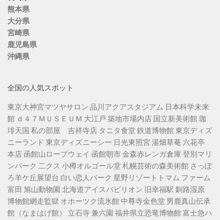
熊本県
大分県
宮崎県
鹿児島県
沖縄県
全国の人気スポット
東京大神宮マツヤサロン
品川アクアスタジアム
日本科学未来
館
ｄ４７ＭＵＳＥＵＭ
大江戸 築地市場内店
国立新美術館
珈
琲天国
私の部屋 吉祥寺店
タニタ食堂
鉄道博物館
東京ディズ
ニーランド
東京ディズニーシー
日光東照宮
湯畑草菴
六花亭
本店
函館山ロープウェイ
函館朝市
金森赤レンガ倉庫
登別マリ
ンパーク 二クス
小樽オルゴール堂
札幌芸術の森美術館
さっぽ
ろ羊ケ丘展望台
白い恋人パーク
星野リゾートトマム
ファーム
富田
旭山動物園
北海道アイスパビリオン
旧幸福駅
釧路湿原
博物館網走監獄
オホーツク流氷館
中尊寺金色堂
男鹿真山伝承
館（なまはげ館）
立石寺
兼六園
福井県立恐竜博物館
富士急ハ