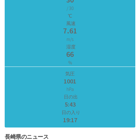
/ 30
℃
風速
7.61
m/s
湿度
66
%
気圧
1001
hPa
日の出
5:43
日の入り
19:17
長崎県のニュース