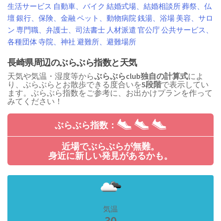
生活サービス
自動車、バイク
結婚式場、結婚相談所
葬祭、仏
壇
銀行、保険、金融
ペット、動物病院
銭湯、浴場
美容、サロ
ン
専門職、弁護士、司法書士
人材派遣
官公庁
公共サービス、
各種団体
寺院、神社
避難所、避難場所
長崎県周辺のぶらぶら指数と天気
天気や気温・湿度等から
ぶらぶらclub独自の計算式
によ
り、ぶらぶらとお散歩できる度合いを
5段階
で表示してい
ます。ぶらぶら指数をご参考に、お出かけプランを作って
みてください！
ぶらぶら指数：
近場でぶらぶらが無難。
身近に新しい発見があるかも。
気温
30