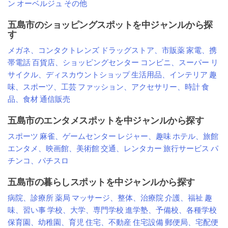
ン
オーベルジュ
その他
五島市のショッピングスポットを中ジャンルから探
す
メガネ、コンタクトレンズ
ドラッグストア、市販薬
家電、携
帯電話
百貨店、ショッピングセンター
コンビニ、スーパー
リ
サイクル、ディスカウントショップ
生活用品、インテリア
趣
味、スポーツ、工芸
ファッション、アクセサリー、時計
食
品、食材
通信販売
五島市のエンタメスポットを中ジャンルから探す
スポーツ
麻雀、ゲームセンター
レジャー、趣味
ホテル、旅館
エンタメ、映画館、美術館
交通、レンタカー
旅行サービス
パ
チンコ、パチスロ
五島市の暮らしスポットを中ジャンルから探す
病院、診療所
薬局
マッサージ、整体、治療院
介護、福祉
趣
味、習い事
学校、大学、専門学校
進学塾、予備校、各種学校
保育園、幼稚園、育児
住宅、不動産
住宅設備
郵便局、宅配便