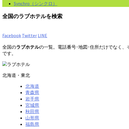
Synchro（シンクロ）
全国のラブホテルを検索
Facebook
Twitter
LINE
全国の
ラブホテル
の一覧。電話番号･地図･住所だけでなく
です。
北海道・東北
北海道
青森県
岩手県
宮城県
秋田県
山形県
福島県