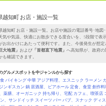
県越知町 お店・施設一覧
県越知町 お店・施設一覧。お店や施設の電話番号･地図
天気や気温、快適にお散歩できる度合いを、5段階で表
がお出かけにあたって便利です。また、今後発生が想定
巨大地震」
および
「首都直下地震」
へ高知県が、政府の
かも確認できます。
のグルメスポットを中ジャンルから探す
食
バイキング
中華
アジア料理、エスニック
ラーメン
ジンギスカン
鍋
居酒屋、ビアホール
定食、食堂
創作料
、薬膳、オーガニック
持ち帰り、宅配
カフェ、喫茶店
ン、サンドイッチ
スイーツ
バー
パブ、スナック
ディス