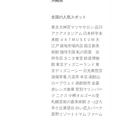
沖縄県
全国の人気スポット
東京大神宮マツヤサロン
品川
アクアスタジアム
日本科学未
来館
ｄ４７ＭＵＳＥＵＭ
大
江戸 築地市場内店
国立新美
術館
珈琲天国
私の部屋 吉
祥寺店
タニタ食堂
鉄道博物
館
東京ディズニーランド
東
京ディズニーシー
日光東照宮
湯畑草菴
六花亭 本店
函館山
ロープウェイ
函館朝市
金森
赤レンガ倉庫
登別マリンパー
ク 二クス
小樽オルゴール堂
札幌芸術の森美術館
さっぽろ
羊ケ丘展望台
白い恋人パーク
星野リゾートトマム
ファーム