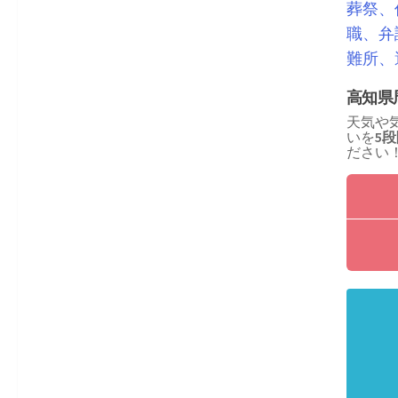
葬祭、
職、弁
難所、
高知県
天気や
いを
5
ださい