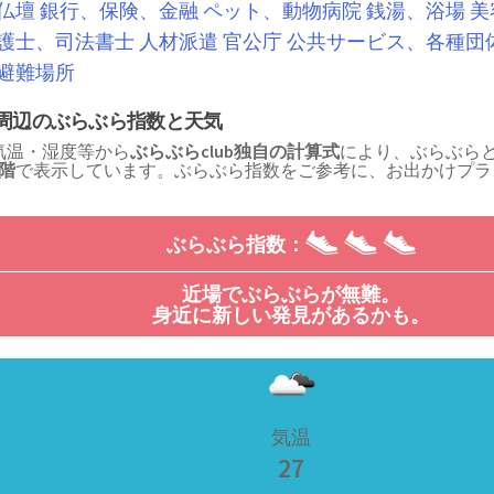
仏壇
銀行、保険、金融
ペット、動物病院
銭湯、浴場
美
護士、司法書士
人材派遣
官公庁
公共サービス、各種団
避難場所
周辺のぶらぶら指数と天気
気温・湿度等から
ぶらぶらclub独自の計算式
により、ぶらぶら
段階
で表示しています。ぶらぶら指数をご参考に、お出かけプラ
！
ぶらぶら指数：
近場でぶらぶらが無難。
身近に新しい発見があるかも。
気温
27