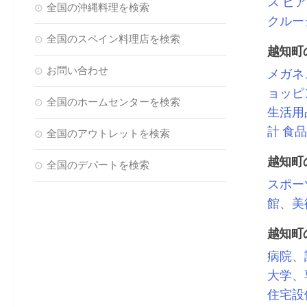
ス
ビア
全国の沖縄料理を検索
クルー
全国のスペイン料理店を検索
越知町
お問い合わせ
メガネ
ョッピ
全国のホームセンターを検索
生活用
計
食品
全国のアウトレットを検索
越知町
全国のデパートを検索
スポー
館、美
越知町
病院、
大学、
住宅設