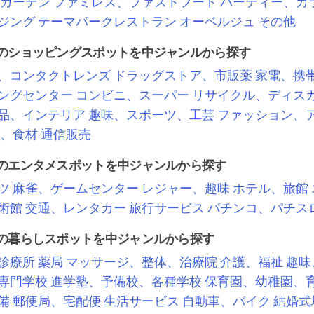
ガーデン
ファミレス、ファストフード
パーティー、カ
ジング
テーマパークレストラン
オーベルジュ
その他
のショッピングスポットを中ジャンルから探す
、コンタクトレンズ
ドラッグストア、市販薬
家電、携
ングセンター
コンビニ、スーパー
リサイクル、ディス
品、インテリア
趣味、スポーツ、工芸
ファッション、
、食材
通信販売
のエンタメスポットを中ジャンルから探す
ツ
麻雀、ゲームセンター
レジャー、趣味
ホテル、旅館
術館
交通、レンタカー
旅行サービス
パチンコ、パチス
の暮らしスポットを中ジャンルから探す
診療所
薬局
マッサージ、整体、治療院
介護、福祉
趣味
専門学校
進学塾、予備校、各種学校
保育園、幼稚園、
備
郵便局、宅配便
生活サービス
自動車、バイク
結婚式