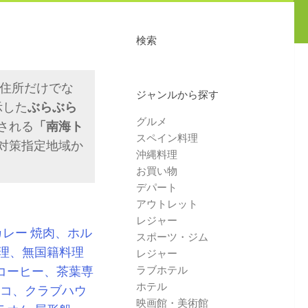
検索
･住所だけでな
ジャンルから探す
示した
ぶらぶら
グルメ
される
「南海ト
スペイン料理
対策指定地域か
沖縄料理
お買い物
デパート
アウトレット
レジャー
カレー
焼肉、ホル
スポーツ・ジム
理、無国籍料理
レジャー
コーヒー、茶葉専
ラブホテル
ホテル
コ、クラブハウ
映画館・美術館