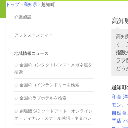
トップ
>
高知県
> 越知町
介護施設
高知
アフタヌーンティー
高知
く、
指数
地域情報ニュース
ラフ
全国のコンタクトレンズ・メガネ屋を
どう
検索
全国のコインランドリーを検索
越知町
和食
洋
全国のラブホテルを検索
モン、
劇場版 SAO ソードアート・オンライン
自然食
オーディナル・スケール感想・ネタバレ
門店
パ