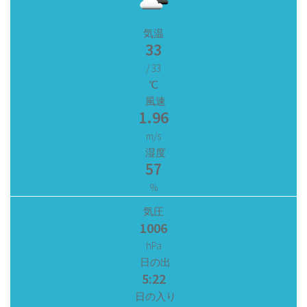
気温
33
/ 33
℃
風速
1.96
m/s
湿度
57
%
気圧
1006
hPa
日の出
5:22
日の入り