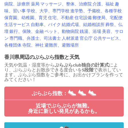
病院、診療所
薬局
マッサージ、整体、治療院
介護、福祉
趣
味、習い事
学校、大学、専門学校
進学塾、予備校、各種学校
保育園、幼稚園、育児
住宅、不動産
住宅設備
郵便局、宅配便
生活サービス
自動車、バイク
結婚式場、結婚相談所
葬祭、仏
壇
銀行、保険、金融
ペット、動物病院
銭湯、浴場
美容、サロ
ン
専門職、弁護士、司法書士
人材派遣
官公庁
公共サービス、
各種団体
寺院、神社
避難所、避難場所
香川県周辺のぶらぶら指数と天気
天気や気温・湿度等から
ぶらぶらclub独自の計算式
によ
り、ぶらぶらとお散歩できる度合いを
5段階
で表示してい
ます。ぶらぶら指数をご参考に、お出かけプランを作って
みてください！
ぶらぶら指数：
近場でぶらぶらが無難。
身近に新しい発見があるかも。