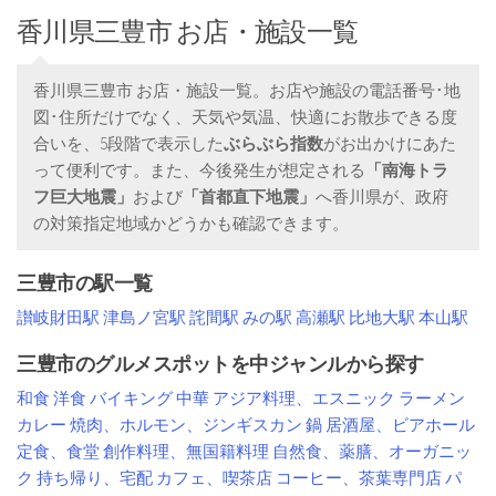
香川県三豊市 お店・施設一覧
香川県三豊市 お店・施設一覧。お店や施設の電話番号･地
図･住所だけでなく、天気や気温、快適にお散歩できる度
合いを、5段階で表示した
ぶらぶら指数
がお出かけにあた
って便利です。また、今後発生が想定される
「南海トラ
フ巨大地震」
および
「首都直下地震」
へ香川県が、政府
の対策指定地域かどうかも確認できます。
三豊市の駅一覧
讃岐財田駅
津島ノ宮駅
詫間駅
みの駅
高瀬駅
比地大駅
本山駅
三豊市のグルメスポットを中ジャンルから探す
和食
洋食
バイキング
中華
アジア料理、エスニック
ラーメン
カレー
焼肉、ホルモン、ジンギスカン
鍋
居酒屋、ビアホール
定食、食堂
創作料理、無国籍料理
自然食、薬膳、オーガニッ
ク
持ち帰り、宅配
カフェ、喫茶店
コーヒー、茶葉専門店
パ