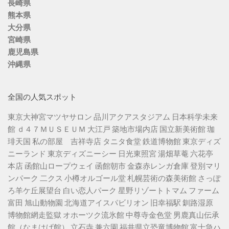
長崎県
熊本県
大分県
宮崎県
鹿児島県
沖縄県
全国の人気スポット
東京大神宮マツヤサロン
品川アクアスタジアム
日本科学未来
館
ｄ４７ＭＵＳＥＵＭ
大江戸 築地市場内店
国立新美術館
珈
琲天国
私の部屋 吉祥寺店
タニタ食堂
鉄道博物館
東京ディズ
ニーランド
東京ディズニーシー
日光東照宮
湯畑草菴
六花亭
本店
函館山ロープウェイ
函館朝市
金森赤レンガ倉庫
登別マリ
ンパーク 二クス
小樽オルゴール堂
札幌芸術の森美術館
さっぽ
ろ羊ケ丘展望台
白い恋人パーク
星野リゾートトマム
ファーム
富田
旭山動物園
北海道アイスパビリオン
旧幸福駅
釧路湿原
博物館網走監獄
オホーツク流氷館
中尊寺金色堂
男鹿真山伝承
館（なまはげ館）
立石寺
兼六園
福井県立恐竜博物館
富士急ハ