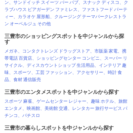
ン、サンドイッチ
スイーツ
バー
パブ、スナック
ディスコ、ク
ラブハウス
ビアガーデン
ファミレス、ファストフード
パーテ
ィー、カラオケ
屋形船、クルージング
テーマパークレストラ
ン
オーベルジュ
その他
三豊市のショッピングスポットを中ジャンルから探
す
メガネ、コンタクトレンズ
ドラッグストア、市販薬
家電、携
帯電話
百貨店、ショッピングセンター
コンビニ、スーパー
リ
サイクル、ディスカウントショップ
生活用品、インテリア
趣
味、スポーツ、工芸
ファッション、アクセサリー、時計
食
品、食材
通信販売
三豊市のエンタメスポットを中ジャンルから探す
スポーツ
麻雀、ゲームセンター
レジャー、趣味
ホテル、旅館
エンタメ、映画館、美術館
交通、レンタカー
旅行サービス
パ
チンコ、パチスロ
三豊市の暮らしスポットを中ジャンルから探す