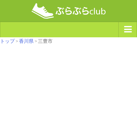
トップ
>
香川県
> 三豊市
ジャンルから探す
天気・ぶらぶら指数
南海トラフ巨大地震・首都直下型地震
Synchro（シンクロ）