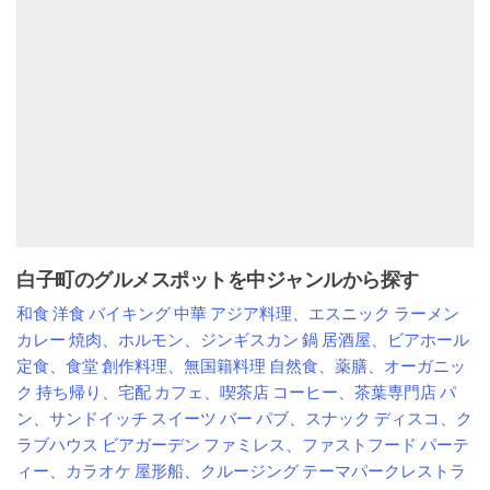
白子町のグルメスポットを中ジャンルから探す
和食
洋食
バイキング
中華
アジア料理、エスニック
ラーメン
カレー
焼肉、ホルモン、ジンギスカン
鍋
居酒屋、ビアホール
定食、食堂
創作料理、無国籍料理
自然食、薬膳、オーガニッ
ク
持ち帰り、宅配
カフェ、喫茶店
コーヒー、茶葉専門店
パ
ン、サンドイッチ
スイーツ
バー
パブ、スナック
ディスコ、ク
ラブハウス
ビアガーデン
ファミレス、ファストフード
パーテ
ィー、カラオケ
屋形船、クルージング
テーマパークレストラ