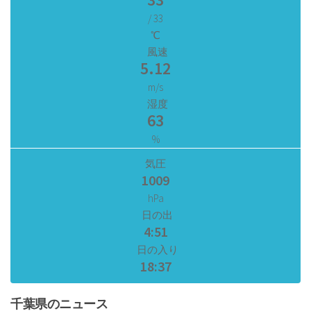
/ 33
℃
風速
5.12
m/s
湿度
63
%
気圧
1009
hPa
日の出
4:51
日の入り
18:37
千葉県のニュース