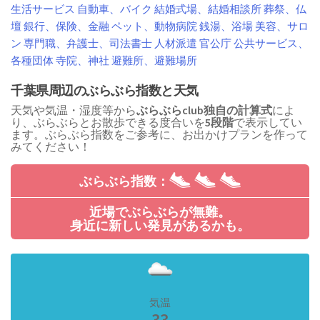
生活サービス
自動車、バイク
結婚式場、結婚相談所
葬祭、仏
壇
銀行、保険、金融
ペット、動物病院
銭湯、浴場
美容、サロ
ン
専門職、弁護士、司法書士
人材派遣
官公庁
公共サービス、
各種団体
寺院、神社
避難所、避難場所
千葉県周辺のぶらぶら指数と天気
天気や気温・湿度等から
ぶらぶらclub独自の計算式
によ
り、ぶらぶらとお散歩できる度合いを
5段階
で表示してい
ます。ぶらぶら指数をご参考に、お出かけプランを作って
みてください！
ぶらぶら指数：
近場でぶらぶらが無難。
身近に新しい発見があるかも。
気温
33