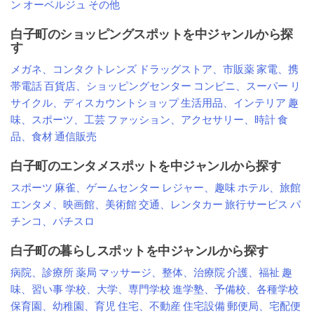
ン
オーベルジュ
その他
白子町のショッピングスポットを中ジャンルから探
す
メガネ、コンタクトレンズ
ドラッグストア、市販薬
家電、携
帯電話
百貨店、ショッピングセンター
コンビニ、スーパー
リ
サイクル、ディスカウントショップ
生活用品、インテリア
趣
味、スポーツ、工芸
ファッション、アクセサリー、時計
食
品、食材
通信販売
白子町のエンタメスポットを中ジャンルから探す
スポーツ
麻雀、ゲームセンター
レジャー、趣味
ホテル、旅館
エンタメ、映画館、美術館
交通、レンタカー
旅行サービス
パ
チンコ、パチスロ
白子町の暮らしスポットを中ジャンルから探す
病院、診療所
薬局
マッサージ、整体、治療院
介護、福祉
趣
味、習い事
学校、大学、専門学校
進学塾、予備校、各種学校
保育園、幼稚園、育児
住宅、不動産
住宅設備
郵便局、宅配便