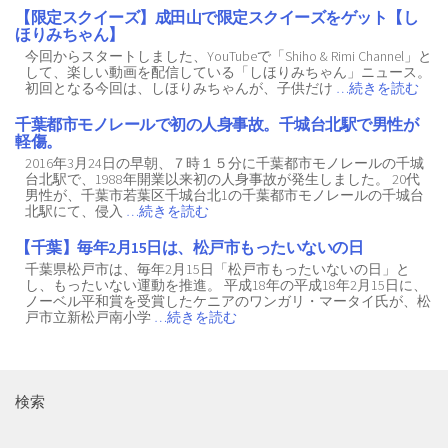
【限定スクイーズ】成田山で限定スクイーズをゲット【し
ほりみちゃん】
今回からスタートしました、YouTubeで「Shiho & Rimi Channel」と
して、楽しい動画を配信している「しほりみちゃん」ニュース。
初回となる今回は、しほりみちゃんが、子供だけ
…続きを読む
千葉都市モノレールで初の人身事故。千城台北駅で男性が
軽傷。
2016年3月24日の早朝、７時１５分に千葉都市モノレールの千城
台北駅で、1988年開業以来初の人身事故が発生しました。 20代
男性が、千葉市若葉区千城台北1の千葉都市モノレールの千城台
北駅にて、侵入
…続きを読む
【千葉】毎年2月15日は、松戸市もったいないの日
千葉県松戸市は、毎年2月15日「松戸市もったいないの日」と
し、もったいない運動を推進。 平成18年の平成18年2月15日に、
ノーベル平和賞を受賞したケニアのワンガリ・マータイ氏が、松
戸市立新松戸南小学
…続きを読む
検索