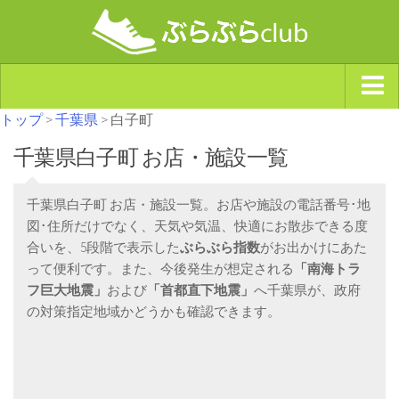
トップ
>
千葉県
> 白子町
ジャンルから探す
千葉県白子町 お店・施設一覧
天気・ぶらぶら指数
南海トラフ巨大地震・首都直下型地震
千葉県白子町 お店・施設一覧。お店や施設の電話番号･地
Synchro（シンクロ）
図･住所だけでなく、天気や気温、快適にお散歩できる度
合いを、5段階で表示した
ぶらぶら指数
がお出かけにあた
って便利です。また、今後発生が想定される
「南海トラ
フ巨大地震」
および
「首都直下地震」
へ千葉県が、政府
の対策指定地域かどうかも確認できます。