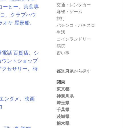
交通・レンタカー
コーヒー、茶葉専
麻雀・ゲーム
コ、クラブハウ
旅行
ラオケ
屋形船、
パチンコ・パチスロ
生活
コインランドリー
病院
帯電話
百貨店、シ
習い事
カウントショップ
アクセサリー、時
都道府県から探す
関東
東京都
神奈川県
エンタメ、映画
埼玉県
ロ
千葉県
茨城県
栃木県