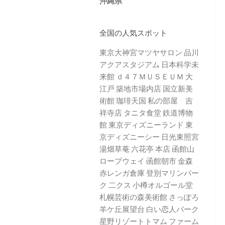
沖縄県
全国の人気スポット
東京大神宮マツヤサロン
品川
アクアスタジアム
日本科学未
来館
ｄ４７ＭＵＳＥＵＭ
大
江戸 築地市場内店
国立新美
術館
珈琲天国
私の部屋 吉
祥寺店
タニタ食堂
鉄道博物
館
東京ディズニーランド
東
京ディズニーシー
日光東照宮
湯畑草菴
六花亭 本店
函館山
ロープウェイ
函館朝市
金森
赤レンガ倉庫
登別マリンパー
ク 二クス
小樽オルゴール堂
札幌芸術の森美術館
さっぽろ
羊ケ丘展望台
白い恋人パーク
星野リゾートトマム
ファーム