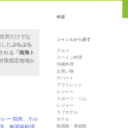
検索
･住所だけでな
ジャンルから探す
示した
ぶらぶら
グルメ
される
「南海ト
スペイン料理
対策指定地域か
沖縄料理
お買い物
デパート
アウトレット
レジャー
スポーツ・ジム
レジャー
ラブホテル
カレー
焼肉、ホル
ホテル
映画館・美術館
理、無国籍料理