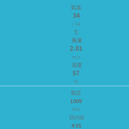
気温
34
/ 34
℃
風速
2.01
m/s
湿度
57
%
気圧
1009
hPa
日の出
4:55