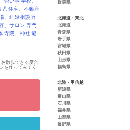
、習い事
学校、
群馬県
育児
住宅、不動産
場、結婚相談所
北海道・東北
容、サロン
専門
北海道
青森県
体
寺院、神社
避
岩手県
宮城県
秋田県
山形県
とお散歩できる度合
福島県
ンを作ってみてく
北陸・甲信越
新潟県
富山県
石川県
福井県
山梨県
長野県