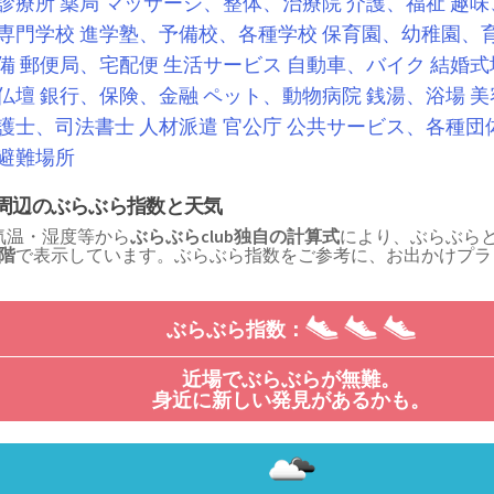
診療所
薬局
マッサージ、整体、治療院
介護、福祉
趣味
専門学校
進学塾、予備校、各種学校
保育園、幼稚園、
備
郵便局、宅配便
生活サービス
自動車、バイク
結婚式
仏壇
銀行、保険、金融
ペット、動物病院
銭湯、浴場
美
護士、司法書士
人材派遣
官公庁
公共サービス、各種団
避難場所
周辺のぶらぶら指数と天気
気温・湿度等から
ぶらぶらclub独自の計算式
により、ぶらぶら
段階
で表示しています。ぶらぶら指数をご参考に、お出かけプラ
！
ぶらぶら指数：
近場でぶらぶらが無難。
身近に新しい発見があるかも。