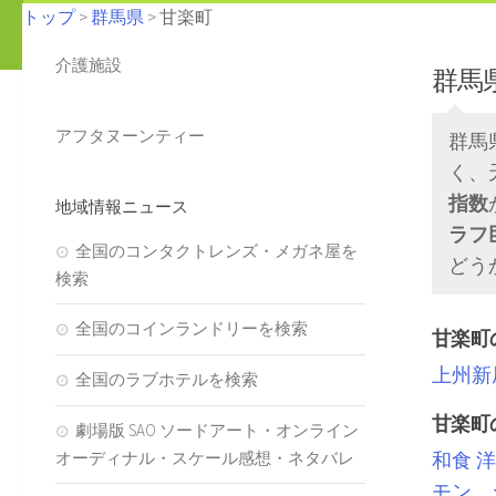
トップ
>
群馬県
> 甘楽町
介護施設
群馬
アフタヌーンティー
群馬
く、
指数
地域情報ニュース
ラフ
全国のコンタクトレンズ・メガネ屋を
どう
検索
全国のコインランドリーを検索
甘楽町
上州新
全国のラブホテルを検索
甘楽町
劇場版 SAO ソードアート・オンライン
オーディナル・スケール感想・ネタバレ
和食
洋
モン、