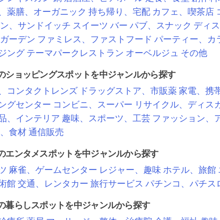
、薬膳、オーガニック
持ち帰り、宅配
カフェ、喫茶店
ン、サンドイッチ
スイーツ
バー
パブ、スナック
ディス
ガーデン
ファミレス、ファストフード
パーティー、カ
ジング
テーマパークレストラン
オーベルジュ
その他
のショッピングスポットを中ジャンルから探す
、コンタクトレンズ
ドラッグストア、市販薬
家電、携
ングセンター
コンビニ、スーパー
リサイクル、ディス
品、インテリア
趣味、スポーツ、工芸
ファッション、
、食材
通信販売
のエンタメスポットを中ジャンルから探す
ツ
麻雀、ゲームセンター
レジャー、趣味
ホテル、旅館
術館
交通、レンタカー
旅行サービス
パチンコ、パチス
の暮らしスポットを中ジャンルから探す