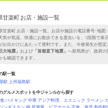
県甘楽町 お店・施設一覧
県甘楽町 お店・施設一覧。お店や施設の電話番号･地図
天気や気温、快適にお散歩できる度合いを、5段階で表
がお出かけにあたって便利です。また、今後発生が想定
巨大地震」
および
「首都直下地震」
へ群馬県が、政府の
かも確認できます。
の駅一覧
屋駅
上州福島駅
のグルメスポットを中ジャンルから探す
食
バイキング
中華
アジア料理、エスニック
ラーメン
ジンギスカン
鍋
居酒屋、ビアホール
定食、食堂
創作料