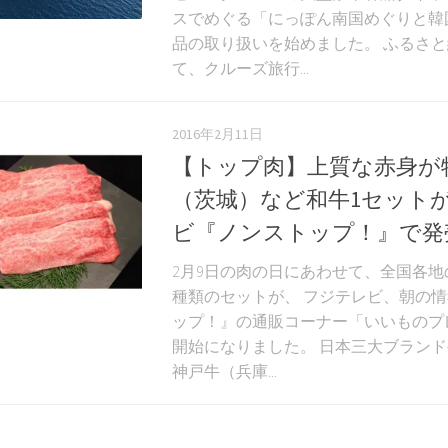
スでめぐる「にっぽん南国めぐりと韓
品の取り扱いを始めました。 ふるさ
て、クルーズ旅行...
2016年2月11日
【トップ肉】上質な赤身が
（茨城）など和牛1セット
ビ『ノンストップ！』で発
2月9日の肉の日にあわせて、全国各地
種類のセットが、 フジテレビ、朝の
ップ！』の通販コーナー「いいものプ
開始になりました。 日本三大ブラン
神戸牛（兵庫...