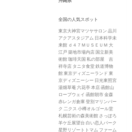
沖縄県
全国の人気スポット
東京大神宮マツヤサロン
品川
アクアスタジアム
日本科学未
来館
ｄ４７ＭＵＳＥＵＭ
大
江戸 築地市場内店
国立新美
術館
珈琲天国
私の部屋 吉
祥寺店
タニタ食堂
鉄道博物
館
東京ディズニーランド
東
京ディズニーシー
日光東照宮
湯畑草菴
六花亭 本店
函館山
ロープウェイ
函館朝市
金森
赤レンガ倉庫
登別マリンパー
ク 二クス
小樽オルゴール堂
札幌芸術の森美術館
さっぽろ
羊ケ丘展望台
白い恋人パーク
星野リゾートトマム
ファーム