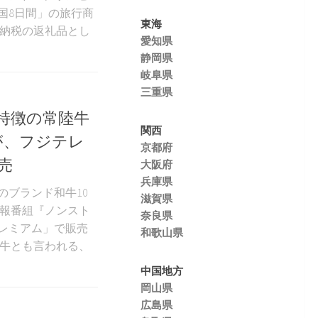
国8日間」の旅行商
東海
と納税の返礼品とし
愛知県
静岡県
岐阜県
三重県
特徴の常陸牛
関西
が、フジテレ
京都府
売
大阪府
兵庫県
のブランド和牛10
滋賀県
情報番組『ノンスト
奈良県
レミアム」で販売
和歌山県
ド牛とも言われる、
中国地方
岡山県
広島県