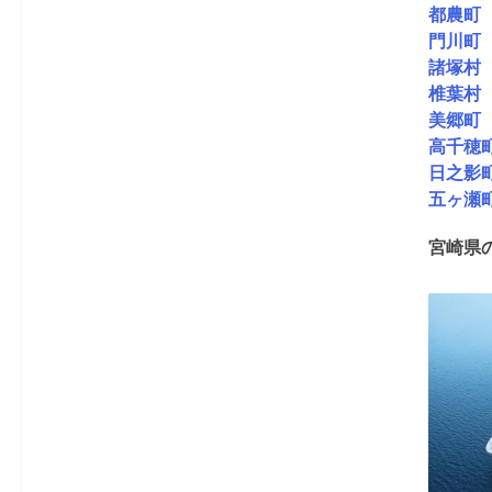
都農町
門川町
諸塚村
椎葉村
美郷町
高千穂
日之影
五ヶ瀬
宮崎県