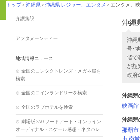
トップ
>
沖縄県
>
沖縄県 レジャー、エンタメ
> エンタメ、
介護施設
沖縄
アフタヌーンティー
沖縄
号･
階で
地域情報ニュース
が想
全国のコンタクトレンズ・メガネ屋を
政府
検索
全国のコインランドリーを検索
沖縄県
映画館
全国のラブホテルを検索
沖縄県
劇場版 SAO ソードアート・オンライン
オーディナル・スケール感想・ネタバレ
那覇市
市
南城