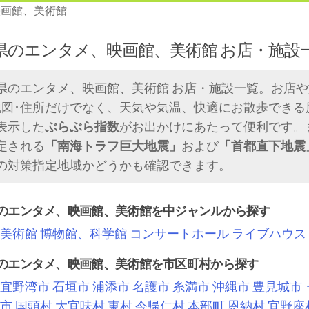
映画館、美術館
県のエンタメ、映画館、美術館 お店・施設
県のエンタメ、映画館、美術館 お店・施設一覧。お店
地図･住所だけでなく、天気や気温、快適にお散歩できる
表示した
ぶらぶら指数
がお出かけにあたって便利です。
定される
「南海トラフ巨大地震」
および
「首都直下地震
の対策指定地域かどうかも確認できます。
のエンタメ、映画館、美術館を中ジャンルから探す
美術館
博物館、科学館
コンサートホール
ライブハウス
のエンタメ、映画館、美術館を市区町村から探す
宜野湾市
石垣市
浦添市
名護市
糸満市
沖縄市
豊見城市
市
国頭村
大宜味村
東村
今帰仁村
本部町
恩納村
宜野座