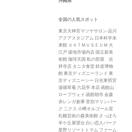
沖縄県
全国の人気スポット
東京大神宮マツヤサロン
品川
アクアスタジアム
日本科学未
来館
ｄ４７ＭＵＳＥＵＭ
大
江戸 築地市場内店
国立新美
術館
珈琲天国
私の部屋 吉
祥寺店
タニタ食堂
鉄道博物
館
東京ディズニーランド
東
京ディズニーシー
日光東照宮
湯畑草菴
六花亭 本店
函館山
ロープウェイ
函館朝市
金森
赤レンガ倉庫
登別マリンパー
ク 二クス
小樽オルゴール堂
札幌芸術の森美術館
さっぽろ
羊ケ丘展望台
白い恋人パーク
星野リゾートトマム
ファーム