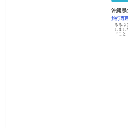
沖縄県
旅行専
るるぶ
しまし
『こと