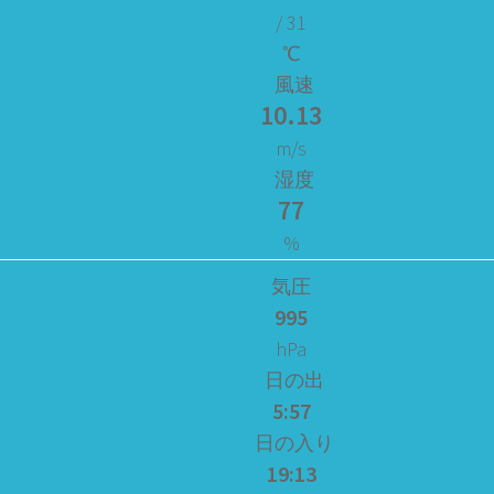
/ 31
℃
風速
10.13
m/s
湿度
77
%
気圧
995
hPa
日の出
5:57
日の入り
19:13