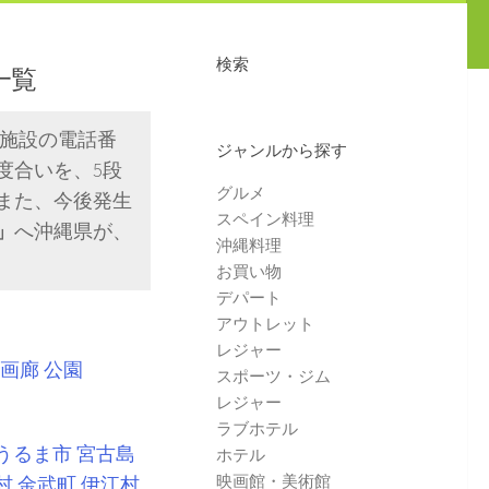
検索
一覧
や施設の電話番
ジャンルから探す
度合いを、5段
グルメ
また、今後発生
スペイン料理
」
へ沖縄県が、
沖縄料理
お買い物
デパート
アウトレット
レジャー
画廊
公園
スポーツ・ジム
レジャー
ラブホテル
うるま市
宮古島
ホテル
映画館・美術館
村
金武町
伊江村