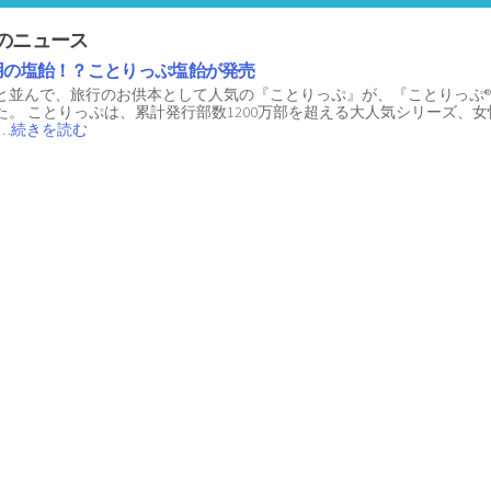
のニュース
用の塩飴！？ことりっぷ塩飴が発売
と並んで、旅行のお供本として人気の『ことりっぷ』が、『ことりっぷ®
た。 ことりっぷは、累計発行部数1200万部を超える大人気シリーズ、
…続きを読む