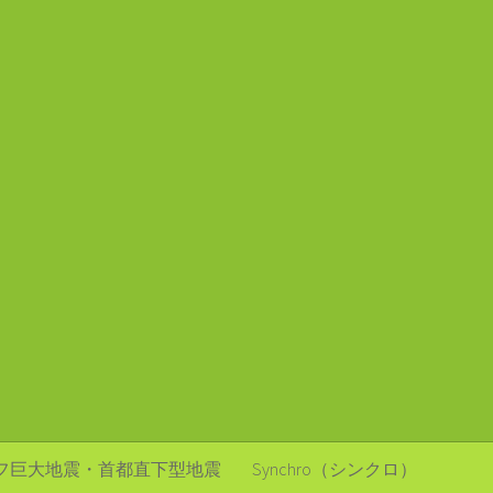
フ巨大地震・首都直下型地震
Synchro（シンクロ）