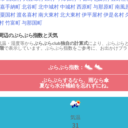
嘉手納町
北谷町
北中城村
中城村
西原町
与那原町
南風
粟国村
渡名喜村
南大東村
北大東村
伊平屋村
伊是名村
村
竹富町
与那国町
周辺のぶらぶら指数と天気
気温・湿度等から
ぶらぶらclub独自の計算式
により、ぶらぶら
段階
で表示しています。ぶらぶら指数をご参考に、お出かけプラ
！
ぶらぶら指数：
ぶらぶらするなら、雨なら傘
夏なら水分補給を忘れずにね。
気温
31