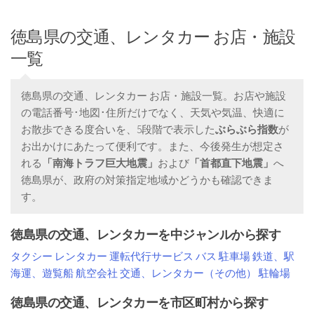
徳島県の交通、レンタカー お店・施設
一覧
徳島県の交通、レンタカー お店・施設一覧。お店や施設
の電話番号･地図･住所だけでなく、天気や気温、快適に
お散歩できる度合いを、5段階で表示した
ぶらぶら指数
が
お出かけにあたって便利です。また、今後発生が想定さ
れる
「南海トラフ巨大地震」
および
「首都直下地震」
へ
徳島県が、政府の対策指定地域かどうかも確認できま
す。
徳島県の交通、レンタカーを中ジャンルから探す
タクシー
レンタカー
運転代行サービス
バス
駐車場
鉄道、駅
海運、遊覧船
航空会社
交通、レンタカー（その他）
駐輪場
徳島県の交通、レンタカーを市区町村から探す