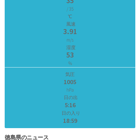
35
/ 35
℃
風速
3.91
m/s
湿度
53
%
気圧
1005
hPa
日の出
5:16
日の入り
18:59
徳島県のニュース