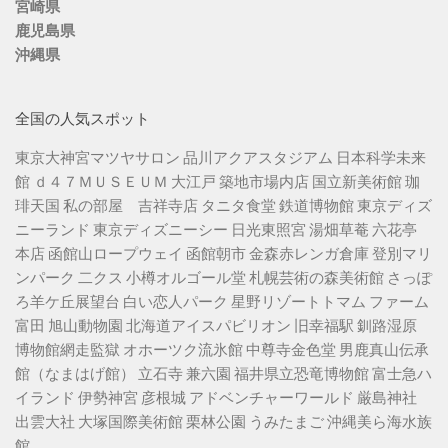
宮崎県
鹿児島県
沖縄県
全国の人気スポット
東京大神宮マツヤサロン
品川アクアスタジアム
日本科学未来
館
ｄ４７ＭＵＳＥＵＭ
大江戸 築地市場内店
国立新美術館
珈
琲天国
私の部屋 吉祥寺店
タニタ食堂
鉄道博物館
東京ディズ
ニーランド
東京ディズニーシー
日光東照宮
湯畑草菴
六花亭
本店
函館山ロープウェイ
函館朝市
金森赤レンガ倉庫
登別マリ
ンパーク 二クス
小樽オルゴール堂
札幌芸術の森美術館
さっぽ
ろ羊ケ丘展望台
白い恋人パーク
星野リゾートトマム
ファーム
富田
旭山動物園
北海道アイスパビリオン
旧幸福駅
釧路湿原
博物館網走監獄
オホーツク流氷館
中尊寺金色堂
男鹿真山伝承
館（なまはげ館）
立石寺
兼六園
福井県立恐竜博物館
富士急ハ
イランド
伊勢神宮
彦根城
アドベンチャーワールド
厳島神社
出雲大社
大塚国際美術館
栗林公園
うみたまご
沖縄美ら海水族
館