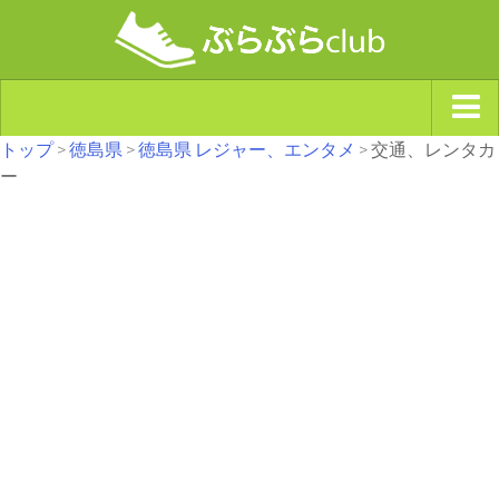
トップ
>
徳島県
>
徳島県 レジャー、エンタメ
> 交通、レンタカ
ジャンルから探す
ー
天気・ぶらぶら指数
南海トラフ巨大地震・首都直下型地震
Synchro（シンクロ）