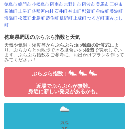
徳島市
鳴門市
小松島市
阿南市
吉野川市
阿波市
美馬市
三好市
勝浦町
上勝町
佐那河内村
石井町
神山町
那賀町
牟岐町
美波町
海陽町
松茂町
北島町
藍住町
板野町
上板町
つるぎ町
東みよし
町
徳島県周辺のぶらぶら指数と天気
天気や気温・湿度等から
ぶらぶらclub独自の計算式
によ
り、ぶらぶらとお散歩できる度合いを
5段階
で表示してい
ます。ぶらぶら指数をご参考に、お出かけプランを作って
みてください！
ぶらぶら指数：
近場でぶらぶらが無難。
身近に新しい発見があるかも。
気温