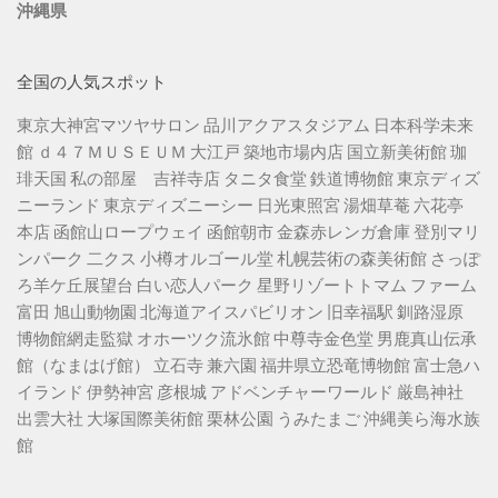
沖縄県
全国の人気スポット
東京大神宮マツヤサロン
品川アクアスタジアム
日本科学未来
館
ｄ４７ＭＵＳＥＵＭ
大江戸 築地市場内店
国立新美術館
珈
琲天国
私の部屋 吉祥寺店
タニタ食堂
鉄道博物館
東京ディズ
ニーランド
東京ディズニーシー
日光東照宮
湯畑草菴
六花亭
本店
函館山ロープウェイ
函館朝市
金森赤レンガ倉庫
登別マリ
ンパーク 二クス
小樽オルゴール堂
札幌芸術の森美術館
さっぽ
ろ羊ケ丘展望台
白い恋人パーク
星野リゾートトマム
ファーム
富田
旭山動物園
北海道アイスパビリオン
旧幸福駅
釧路湿原
博物館網走監獄
オホーツク流氷館
中尊寺金色堂
男鹿真山伝承
館（なまはげ館）
立石寺
兼六園
福井県立恐竜博物館
富士急ハ
イランド
伊勢神宮
彦根城
アドベンチャーワールド
厳島神社
出雲大社
大塚国際美術館
栗林公園
うみたまご
沖縄美ら海水族
館