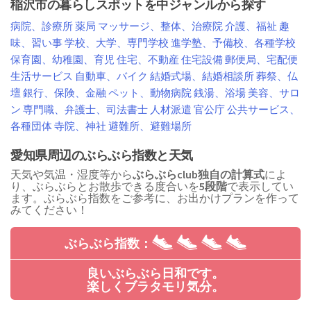
稲沢市の暮らしスポットを中ジャンルから探す
病院、診療所
薬局
マッサージ、整体、治療院
介護、福祉
趣
味、習い事
学校、大学、専門学校
進学塾、予備校、各種学校
保育園、幼稚園、育児
住宅、不動産
住宅設備
郵便局、宅配便
生活サービス
自動車、バイク
結婚式場、結婚相談所
葬祭、仏
壇
銀行、保険、金融
ペット、動物病院
銭湯、浴場
美容、サロ
ン
専門職、弁護士、司法書士
人材派遣
官公庁
公共サービス、
各種団体
寺院、神社
避難所、避難場所
愛知県周辺のぶらぶら指数と天気
天気や気温・湿度等から
ぶらぶらclub独自の計算式
によ
り、ぶらぶらとお散歩できる度合いを
5段階
で表示してい
ます。ぶらぶら指数をご参考に、お出かけプランを作って
みてください！
ぶらぶら指数：
良いぶらぶら日和です。
楽しくブラタモリ気分。