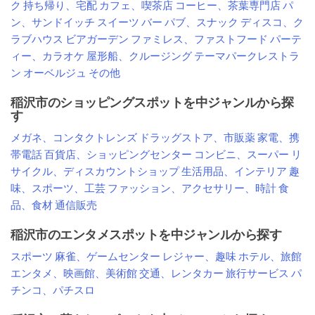
ク
持ち帰り、宅配
カフェ、喫茶店
コーヒー、茶葉専門店
パ
ン、サンドイッチ
スイーツ
バー
パブ、スナック
ディスコ、ク
ラブハウス
ビアガーデン
ファミレス、ファストフード
パーテ
ィー、カラオケ
屋形船、クルージング
テーマパークレストラ
ン
オーベルジュ
その他
稲沢市のショッピングスポットを中ジャンルから探
す
メガネ、コンタクトレンズ
ドラッグストア、市販薬
家電、携
帯電話
百貨店、ショッピングセンター
コンビニ、スーパー
リ
サイクル、ディスカウントショップ
生活用品、インテリア
趣
味、スポーツ、工芸
ファッション、アクセサリー、時計
食
品、食材
通信販売
稲沢市のエンタメスポットを中ジャンルから探す
スポーツ
麻雀、ゲームセンター
レジャー、趣味
ホテル、旅館
エンタメ、映画館、美術館
交通、レンタカー
旅行サービス
パ
チンコ、パチスロ