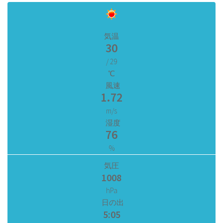
気温
30
/ 29
℃
風速
1.72
m/s
湿度
76
%
気圧
1008
hPa
日の出
5:05