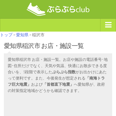
トップ
>
愛知県
> 稲沢市
ジャンルから探す
愛知県稲沢市 お店・施設一覧
天気・ぶらぶら指数
南海トラフ巨大地震・首都直下型地震
愛知県稲沢市 お店・施設一覧。お店や施設の電話番号･地
Synchro（シンクロ）
図･住所だけでなく、天気や気温、快適にお散歩できる度
合いを、5段階で表示した
ぶらぶら指数
がお出かけにあた
って便利です。また、今後発生が想定される
「南海トラ
フ巨大地震」
および
「首都直下地震」
へ愛知県が、政府
の対策指定地域かどうかも確認できます。