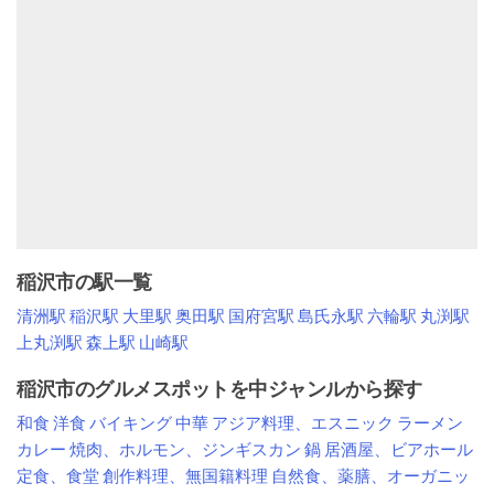
稲沢市の駅一覧
清洲駅
稲沢駅
大里駅
奥田駅
国府宮駅
島氏永駅
六輪駅
丸渕駅
上丸渕駅
森上駅
山崎駅
稲沢市のグルメスポットを中ジャンルから探す
和食
洋食
バイキング
中華
アジア料理、エスニック
ラーメン
カレー
焼肉、ホルモン、ジンギスカン
鍋
居酒屋、ビアホール
定食、食堂
創作料理、無国籍料理
自然食、薬膳、オーガニッ