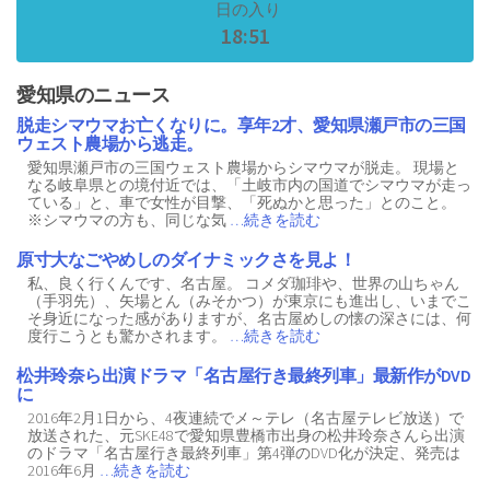
日の入り
18:51
愛知県のニュース
脱走シマウマお亡くなりに。享年2才、愛知県瀬戸市の三国
ウェスト農場から逃走。
愛知県瀬戸市の三国ウェスト農場からシマウマが脱走。 現場と
なる岐阜県との境付近では、「土岐市内の国道でシマウマが走っ
ている」と、車で女性が目撃、「死ぬかと思った」とのこと。
※シマウマの方も、同じな気
…続きを読む
原寸大なごやめしのダイナミックさを見よ！
私、良く行くんです、名古屋。 コメダ珈琲や、世界の山ちゃん
（手羽先）、矢場とん（みそかつ）が東京にも進出し、いまでこ
そ身近になった感がありますが、名古屋めしの懐の深さには、何
度行こうとも驚かされます。
…続きを読む
松井玲奈ら出演ドラマ「名古屋行き最終列車」最新作がDVD
に
2016年2月1日から、4夜連続でメ～テレ（名古屋テレビ放送）で
放送された、元SKE48で愛知県豊橋市出身の松井玲奈さんら出演
のドラマ「名古屋行き最終列車」第4弾のDVD化が決定、発売は
2016年6月
…続きを読む