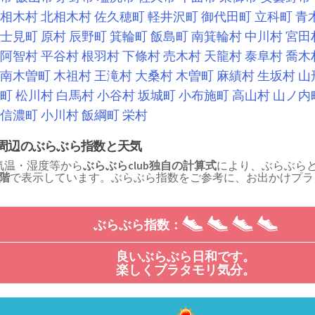
相木村
北相木村
佐久穂町
軽井沢町
御代田町
立科町
青
士見町
原村
辰野町
箕輪町
飯島町
南箕輪村
中川村
宮田
阿智村
平谷村
根羽村
下條村
売木村
天龍村
泰阜村
喬木
南木曽町
木祖村
王滝村
大桑村
木曽町
麻績村
生坂村
山
町
松川村
白馬村
小谷村
坂城町
小布施町
高山村
山ノ内
信濃町
小川村
飯綱町
栄村
周辺のぶらぶら指数と天気
気温・湿度等から
ぶらぶらclub独自の計算式
により、ぶらぶら
段階
で表示しています。ぶらぶら指数をご参考に、お出かけプラ
！
ぶらぶら指数：
良いぶらぶら日和です。
楽しくブラタモリ気分。