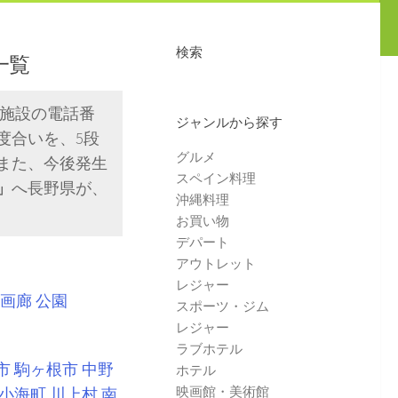
検索
一覧
や施設の電話番
ジャンルから探す
度合いを、5段
グルメ
また、今後発生
スペイン料理
」
へ長野県が、
沖縄料理
お買い物
デパート
アウトレット
レジャー
画廊
公園
スポーツ・ジム
レジャー
ラブホテル
市
駒ヶ根市
中野
ホテル
映画館・美術館
小海町
川上村
南