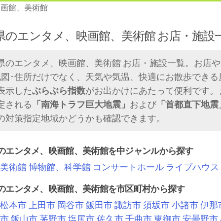
映画館、美術館
県のエンタメ、映画館、美術館 お店・施設
県のエンタメ、映画館、美術館 お店・施設一覧。お店
地図･住所だけでなく、天気や気温、快適にお散歩できる
表示した
ぶらぶら指数
がお出かけにあたって便利です。
定される
「南海トラフ巨大地震」
および
「首都直下地震
の対策指定地域かどうかも確認できます。
のエンタメ、映画館、美術館を中ジャンルから探す
美術館
博物館、科学館
コンサートホール
ライブハウス
のエンタメ、映画館、美術館を市区町村から探す
松本市
上田市
岡谷市
飯田市
諏訪市
須坂市
小諸市
伊那
市
飯山市
茅野市
塩尻市
佐久市
千曲市
東御市
安曇野市