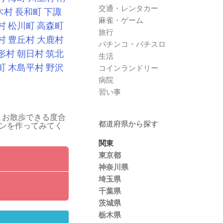
交通・レンタカー
木村
長和町
下諏
麻雀・ゲーム
村
松川町
高森町
旅行
村
豊丘村
大鹿村
パチンコ・パチスロ
形村
朝日村
筑北
生活
町
木島平村
野沢
コインランドリー
病院
習い事
とお散歩できる度合
都道府県から探す
ンを作ってみてく
関東
東京都
神奈川県
埼玉県
千葉県
茨城県
栃木県