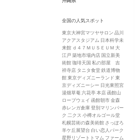
沖縄県
全国の人気スポット
東京大神宮マツヤサロン
品川
アクアスタジアム
日本科学未
来館
ｄ４７ＭＵＳＥＵＭ
大
江戸 築地市場内店
国立新美
術館
珈琲天国
私の部屋 吉
祥寺店
タニタ食堂
鉄道博物
館
東京ディズニーランド
東
京ディズニーシー
日光東照宮
湯畑草菴
六花亭 本店
函館山
ロープウェイ
函館朝市
金森
赤レンガ倉庫
登別マリンパー
ク 二クス
小樽オルゴール堂
札幌芸術の森美術館
さっぽろ
羊ケ丘展望台
白い恋人パーク
星野リゾートトマム
ファーム