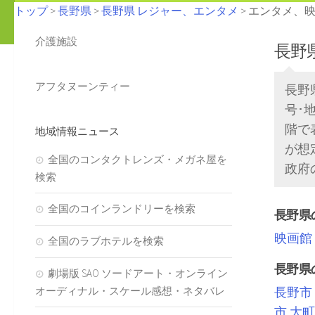
トップ
>
長野県
>
長野県 レジャー、エンタメ
> エンタメ、
介護施設
長野
アフタヌーンティー
長野
号･
階で
地域情報ニュース
が想
全国のコンタクトレンズ・メガネ屋を
政府
検索
全国のコインランドリーを検索
長野県
映画館
全国のラブホテルを検索
長野県
劇場版 SAO ソードアート・オンライン
オーディナル・スケール感想・ネタバレ
長野市
市
大町