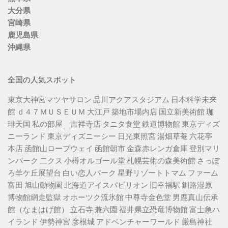
大分県
宮崎県
鹿児島県
沖縄県
全国の人気スポット
東京大神宮マツヤサロン
品川アクアスタジアム
日本科学未来
館
ｄ４７ＭＵＳＥＵＭ
大江戸 築地市場内店
国立新美術館
珈
琲天国
私の部屋 吉祥寺店
タニタ食堂
鉄道博物館
東京ディズ
ニーランド
東京ディズニーシー
日光東照宮
湯畑草菴
六花亭
本店
函館山ロープウェイ
函館朝市
金森赤レンガ倉庫
登別マリ
ンパーク 二クス
小樽オルゴール堂
札幌芸術の森美術館
さっぽ
ろ羊ケ丘展望台
白い恋人パーク
星野リゾートトマム
ファーム
富田
旭山動物園
北海道アイスパビリオン
旧幸福駅
釧路湿原
博物館網走監獄
オホーツク流氷館
中尊寺金色堂
男鹿真山伝承
館（なまはげ館）
立石寺
兼六園
福井県立恐竜博物館
富士急ハ
イランド
伊勢神宮
彦根城
アドベンチャーワールド
厳島神社