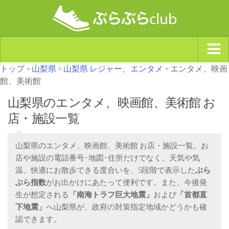
トップ
>
山梨県
>
山梨県 レジャー、エンタメ
> エンタメ、映画
ジャンルから探す
館、美術館
天気・ぶらぶら指数
山梨県のエンタメ、映画館、美術館 お
南海トラフ巨大地震・首都直下型地震
店・施設一覧
Synchro（シンクロ）
山梨県のエンタメ、映画館、美術館 お店・施設一覧。お
店や施設の電話番号･地図･住所だけでなく、天気や気
温、快適にお散歩できる度合いを、5段階で表示した
ぶら
ぶら指数
がお出かけにあたって便利です。また、今後発
生が想定される
「南海トラフ巨大地震」
および
「首都直
下地震」
へ山梨県が、政府の対策指定地域かどうかも確
認できます。