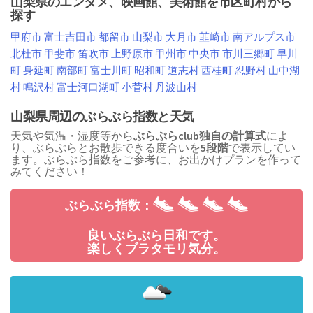
山梨県のエンタメ、映画館、美術館を市区町村から
探す
甲府市
富士吉田市
都留市
山梨市
大月市
韮崎市
南アルプス市
北杜市
甲斐市
笛吹市
上野原市
甲州市
中央市
市川三郷町
早川
町
身延町
南部町
富士川町
昭和町
道志村
西桂町
忍野村
山中湖
村
鳴沢村
富士河口湖町
小菅村
丹波山村
山梨県周辺のぶらぶら指数と天気
天気や気温・湿度等から
ぶらぶらclub独自の計算式
によ
り、ぶらぶらとお散歩できる度合いを
5段階
で表示してい
ます。ぶらぶら指数をご参考に、お出かけプランを作って
みてください！
ぶらぶら指数：
良いぶらぶら日和です。
楽しくブラタモリ気分。