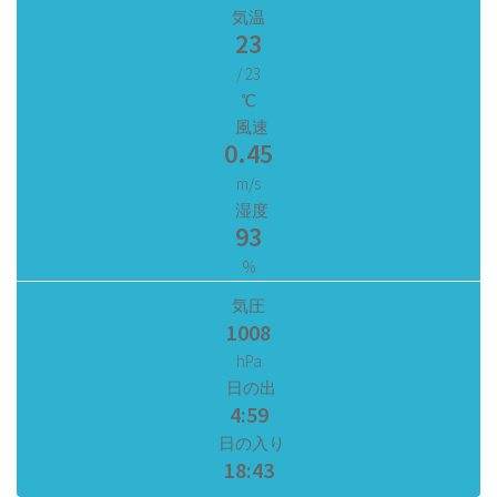
気温
23
/ 23
℃
風速
0.45
m/s
湿度
93
%
気圧
1008
hPa
日の出
4:59
日の入り
18:43