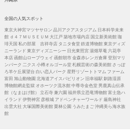
全国の人気スポット
東京大神宮マツヤサロン
品川アクアスタジアム
日本科学未来
館
ｄ４７ＭＵＳＥＵＭ
大江戸 築地市場内店
国立新美術館
珈
琲天国
私の部屋 吉祥寺店
タニタ食堂
鉄道博物館
東京ディズ
ニーランド
東京ディズニーシー
日光東照宮
湯畑草菴
六花亭
本店
函館山ロープウェイ
函館朝市
金森赤レンガ倉庫
登別マリ
ンパーク 二クス
小樽オルゴール堂
札幌芸術の森美術館
さっぽ
ろ羊ケ丘展望台
白い恋人パーク
星野リゾートトマム
ファーム
富田
旭山動物園
北海道アイスパビリオン
旧幸福駅
釧路湿原
博物館網走監獄
オホーツク流氷館
中尊寺金色堂
男鹿真山伝承
館（なまはげ館）
立石寺
兼六園
福井県立恐竜博物館
富士急ハ
イランド
伊勢神宮
彦根城
アドベンチャーワールド
厳島神社
出雲大社
大塚国際美術館
栗林公園
うみたまご
沖縄美ら海水族
館