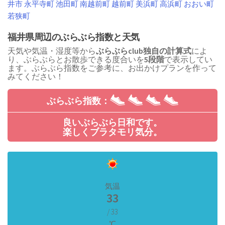
井市
永平寺町
池田町
南越前町
越前町
美浜町
高浜町
おおい町
若狭町
福井県周辺のぶらぶら指数と天気
天気や気温・湿度等から
ぶらぶらclub独自の計算式
によ
り、ぶらぶらとお散歩できる度合いを
5段階
で表示してい
ます。ぶらぶら指数をご参考に、お出かけプランを作って
みてください！
ぶらぶら指数：
良いぶらぶら日和です。
楽しくブラタモリ気分。
気温
33
/ 33
℃