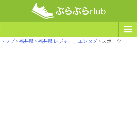
トップ
>
福井県
>
福井県 レジャー、エンタメ
> スポーツ
ジャンルから探す
天気・ぶらぶら指数
南海トラフ巨大地震・首都直下型地震
Synchro（シンクロ）