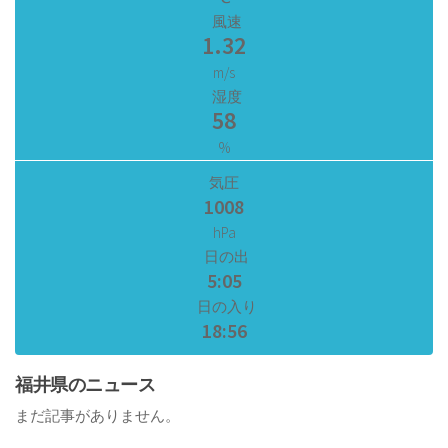
風速
1.32
m/s
湿度
58
%
気圧
1008
hPa
日の出
5:05
日の入り
18:56
福井県のニュース
まだ記事がありません。