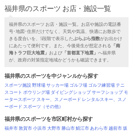
福井県のスポーツ お店・施設一覧
福井県のスポーツ お店・施設一覧。お店や施設の電話番
号･地図･住所だけでなく、天気や気温、快適にお散歩で
きる度合いを、5段階で表示した
ぶらぶら指数
がお出かけ
にあたって便利です。また、今後発生が想定される
「南
海トラフ巨大地震」
および
「首都直下地震」
へ福井県
が、政府の対策指定地域かどうかも確認できます。
福井県のスポーツを中ジャンルから探す
スポーツ施設
野球場
サッカー場
ゴルフ場
ゴルフ練習場
テニ
スコート
ボウリング場
ダイビングショップ
サーフショップ
モ
ータースポーツ
スキー、スノーボード
レンタルスキー、スノ
ーボード
スポーツ（その他）
福井県のスポーツを市区町村から探す
福井市
敦賀市
小浜市
大野市
勝山市
鯖江市
あわら市
越前市
坂