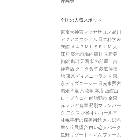
沖縄県
全国の人気スポット
東京大神宮マツヤサロン
品川
アクアスタジアム
日本科学未
来館
ｄ４７ＭＵＳＥＵＭ
大
江戸 築地市場内店
国立新美
術館
珈琲天国
私の部屋 吉
祥寺店
タニタ食堂
鉄道博物
館
東京ディズニーランド
東
京ディズニーシー
日光東照宮
湯畑草菴
六花亭 本店
函館山
ロープウェイ
函館朝市
金森
赤レンガ倉庫
登別マリンパー
ク 二クス
小樽オルゴール堂
札幌芸術の森美術館
さっぽろ
羊ケ丘展望台
白い恋人パーク
星野リゾートトマム
ファーム