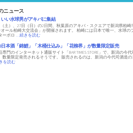
のニュース
！いい水球男がアキバに集結
6日（土）、27日（日）の2日間、秋葉原のアキバ・スクエアで新潟県柏崎
E★オール柏崎大交流会」が開催されます。 柏崎には日本で唯一、水球の
ターポロ
…続きを読む
の日本酒「錦鯉」「木桶仕込み」「花柳界」が数量限定販売
専門のインターネット通販サイト「BAR TIMES STORE」で、新潟の
、数量限定発売されるそうです。 販売されるのは、新潟の今代司酒造の
きを読む