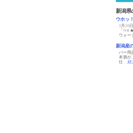
新潟県
ウホッ
3月2
「TH
ウォー
新潟産
バー用品
本酒が
仕
…続