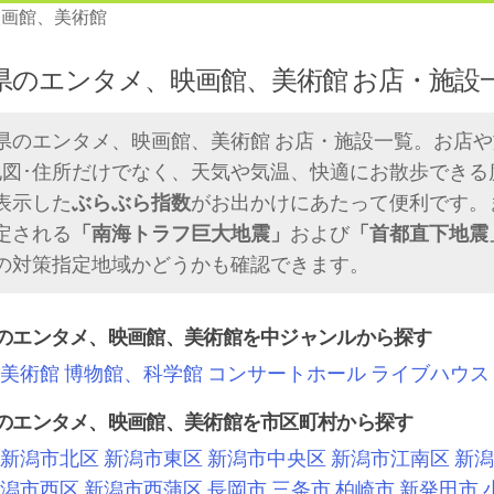
映画館、美術館
県のエンタメ、映画館、美術館 お店・施設
県のエンタメ、映画館、美術館 お店・施設一覧。お店
地図･住所だけでなく、天気や気温、快適にお散歩できる
表示した
ぶらぶら指数
がお出かけにあたって便利です。
定される
「南海トラフ巨大地震」
および
「首都直下地震
の対策指定地域かどうかも確認できます。
のエンタメ、映画館、美術館を中ジャンルから探す
美術館
博物館、科学館
コンサートホール
ライブハウス
のエンタメ、映画館、美術館を市区町村から探す
新潟市北区
新潟市東区
新潟市中央区
新潟市江南区
新潟
潟市西区
新潟市西蒲区
長岡市
三条市
柏崎市
新発田市