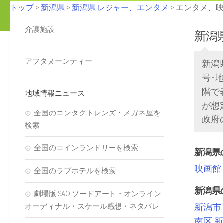
トップ
>
新潟県
>
新潟県 レジャー、エンタメ
> エンタメ、
介護施設
新潟
アフタヌーンティー
新潟
号･
階で
地域情報ニュース
が想
全国のコンタクトレンズ・メガネ屋を
政府
検索
全国のコインランドリーを検索
新潟県
映画館
全国のラブホテルを検索
新潟県
劇場版 SAO ソードアート・オンライン
オーディナル・スケール感想・ネタバレ
新潟市
南区
新