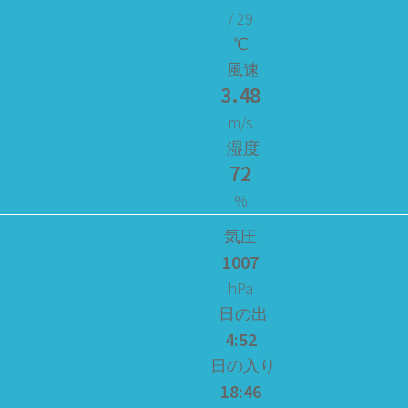
/ 29
℃
風速
3.48
m/s
湿度
72
%
気圧
1007
hPa
日の出
4:52
日の入り
18:46