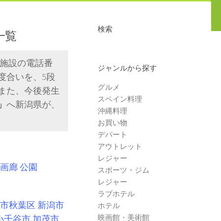
検索
一覧
や施設の電話番
ジャンルから探す
度合いを、5段
グルメ
また、今後発生
スペイン料理
」
へ新潟県が、
沖縄料理
お買い物
デパート
アウトレット
レジャー
画廊
公園
スポーツ・ジム
レジャー
ラブホテル
市秋葉区
新潟市
ホテル
映画館・美術館
小千谷市
加茂市