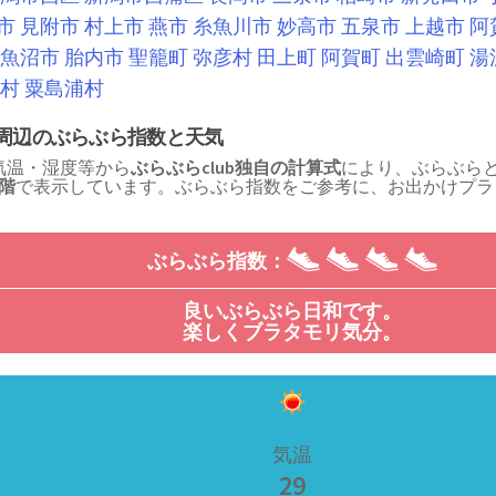
市
見附市
村上市
燕市
糸魚川市
妙高市
五泉市
上越市
阿
魚沼市
胎内市
聖籠町
弥彦村
田上町
阿賀町
出雲崎町
湯
村
粟島浦村
周辺のぶらぶら指数と天気
気温・湿度等から
ぶらぶらclub独自の計算式
により、ぶらぶら
段階
で表示しています。ぶらぶら指数をご参考に、お出かけプラ
！
ぶらぶら指数：
良いぶらぶら日和です。
楽しくブラタモリ気分。
気温
29