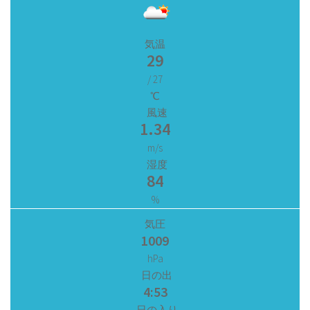
気温
29
/ 27
℃
風速
1.34
m/s
湿度
84
%
気圧
1009
hPa
日の出
4:53
日の入り