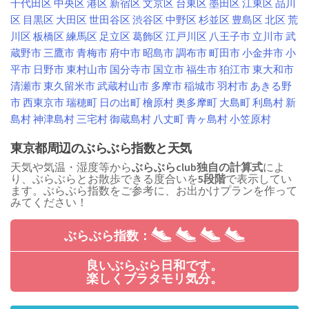
千代田区
中央区
港区
新宿区
文京区
台東区
墨田区
江東区
品川
区
目黒区
大田区
世田谷区
渋谷区
中野区
杉並区
豊島区
北区
荒
川区
板橋区
練馬区
足立区
葛飾区
江戸川区
八王子市
立川市
武
蔵野市
三鷹市
青梅市
府中市
昭島市
調布市
町田市
小金井市
小
平市
日野市
東村山市
国分寺市
国立市
福生市
狛江市
東大和市
清瀬市
東久留米市
武蔵村山市
多摩市
稲城市
羽村市
あきる野
市
西東京市
瑞穂町
日の出町
檜原村
奥多摩町
大島町
利島村
新
島村
神津島村
三宅村
御蔵島村
八丈町
青ヶ島村
小笠原村
東京都周辺のぶらぶら指数と天気
天気や気温・湿度等から
ぶらぶらclub独自の計算式
によ
り、ぶらぶらとお散歩できる度合いを
5段階
で表示してい
ます。ぶらぶら指数をご参考に、お出かけプランを作って
みてください！
ぶらぶら指数：
良いぶらぶら日和です。
楽しくブラタモリ気分。