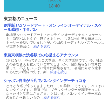
18:40
東京都のニュース
劇場版 SAO ソードアート・オンライン オーディナル・スケ
ール感想・ネタバレ
劇場版 SAO ソードアート・オンライン オーディナル・スケール
を、新宿バルト９で、観てきました。 TV版はVR世界を題材にス
トーリーを紡いでいましたが、今回のオーディナル・スケールは
AR世界を舞台に
…続きを読む
東急東横線の渋谷駅での心温まるアナウンス
2月になり、やってきたこの季節。そう大学受験です。 今、社会
人のみなさんも覚えていますでしょうか。 普段乗らない電車に
乗って、不安もいっぱい電車に同乗させて。 会場に向かう途中
のあなたの視線の先は、刻
…続きを読む
シャポン自由が丘店でバレンタインデーチョコを
とうとう巡り巡ってきましたね、この季節。 そうです、2/14はバ
レンタインです。 最近では、ブラックサンダーが義理チョコに
なったりと話題はさまざま。 とはいえ、バレンタインデー本命
の女性から欲しいもの
…続きを読む