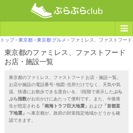
トップ
>
東京都
>
東京都 グルメ
> ファミレス、ファストフード
ジャンルから探す
東京都のファミレス、ファストフード
天気・ぶらぶら指数
お店・施設一覧
南海トラフ巨大地震・首都直下型地震
Synchro（シンクロ）
東京都のファミレス、ファストフード お店・施設一覧。
お店や施設の電話番号･地図･住所だけでなく、天気や気
温、快適にお散歩できる度合いを、5段階で表示した
ぶら
ぶら指数
がお出かけにあたって便利です。また、今後発
生が想定される
「南海トラフ巨大地震」
および
「首都直
下地震」
へ東京都が、政府の対策指定地域かどうかも確
認できます。