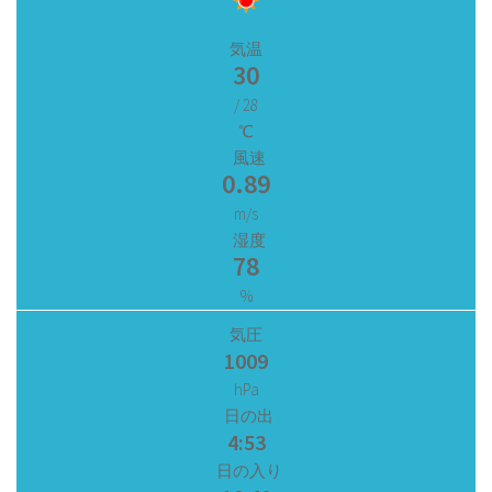
気温
30
/ 28
℃
風速
0.89
m/s
湿度
78
%
気圧
1009
hPa
日の出
4:53
日の入り