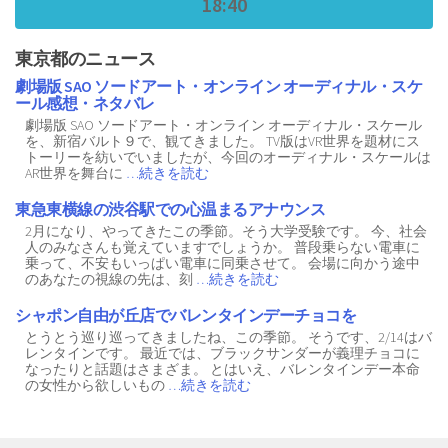
18:40
東京都のニュース
劇場版 SAO ソードアート・オンライン オーディナル・スケ
ール感想・ネタバレ
劇場版 SAO ソードアート・オンライン オーディナル・スケール
を、新宿バルト９で、観てきました。 TV版はVR世界を題材にス
トーリーを紡いでいましたが、今回のオーディナル・スケールは
AR世界を舞台に
…続きを読む
東急東横線の渋谷駅での心温まるアナウンス
2月になり、やってきたこの季節。そう大学受験です。 今、社会
人のみなさんも覚えていますでしょうか。 普段乗らない電車に
乗って、不安もいっぱい電車に同乗させて。 会場に向かう途中
のあなたの視線の先は、刻
…続きを読む
シャポン自由が丘店でバレンタインデーチョコを
とうとう巡り巡ってきましたね、この季節。 そうです、2/14はバ
レンタインです。 最近では、ブラックサンダーが義理チョコに
なったりと話題はさまざま。 とはいえ、バレンタインデー本命
の女性から欲しいもの
…続きを読む