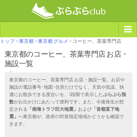
トップ
>
東京都
>
東京都 グルメ
> コーヒー、茶葉専門店
ジャンルから探す
東京都のコーヒー、茶葉専門店 お店・
天気・ぶらぶら指数
施設一覧
南海トラフ巨大地震・首都直下型地震
Synchro（シンクロ）
東京都のコーヒー、茶葉専門店 お店・施設一覧。お店や
施設の電話番号･地図･住所だけでなく、天気や気温、快
適にお散歩できる度合いを、5段階で表示した
ぶらぶら指
数
がお出かけにあたって便利です。また、今後発生が想
定される
「南海トラフ巨大地震」
および
「首都直下地
震」
へ東京都が、政府の対策指定地域かどうかも確認で
きます。