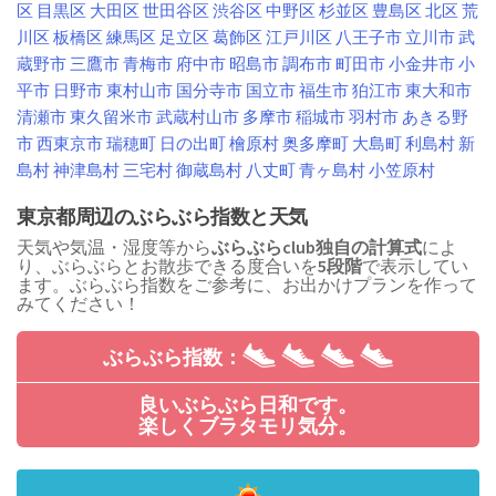
区
目黒区
大田区
世田谷区
渋谷区
中野区
杉並区
豊島区
北区
荒
川区
板橋区
練馬区
足立区
葛飾区
江戸川区
八王子市
立川市
武
蔵野市
三鷹市
青梅市
府中市
昭島市
調布市
町田市
小金井市
小
平市
日野市
東村山市
国分寺市
国立市
福生市
狛江市
東大和市
清瀬市
東久留米市
武蔵村山市
多摩市
稲城市
羽村市
あきる野
市
西東京市
瑞穂町
日の出町
檜原村
奥多摩町
大島町
利島村
新
島村
神津島村
三宅村
御蔵島村
八丈町
青ヶ島村
小笠原村
東京都周辺のぶらぶら指数と天気
天気や気温・湿度等から
ぶらぶらclub独自の計算式
によ
り、ぶらぶらとお散歩できる度合いを
5段階
で表示してい
ます。ぶらぶら指数をご参考に、お出かけプランを作って
みてください！
ぶらぶら指数：
良いぶらぶら日和です。
楽しくブラタモリ気分。