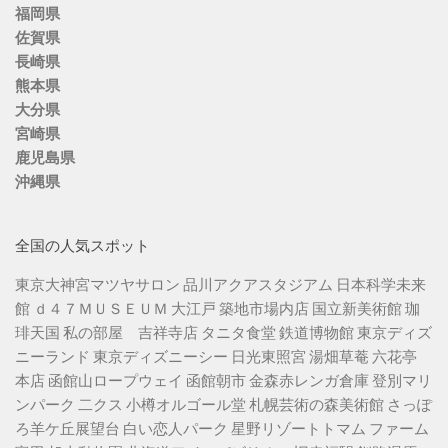
福岡県
佐賀県
長崎県
熊本県
大分県
宮崎県
鹿児島県
沖縄県
全国の人気スポット
東京大神宮マツヤサロン
品川アクアスタジアム
日本科学未来
館
ｄ４７ＭＵＳＥＵＭ
大江戸 築地市場内店
国立新美術館
珈
琲天国
私の部屋 吉祥寺店
タニタ食堂
鉄道博物館
東京ディズ
ニーランド
東京ディズニーシー
日光東照宮
湯畑草菴
六花亭
本店
函館山ロープウェイ
函館朝市
金森赤レンガ倉庫
登別マリ
ンパーク 二クス
小樽オルゴール堂
札幌芸術の森美術館
さっぽ
ろ羊ケ丘展望台
白い恋人パーク
星野リゾートトマム
ファーム