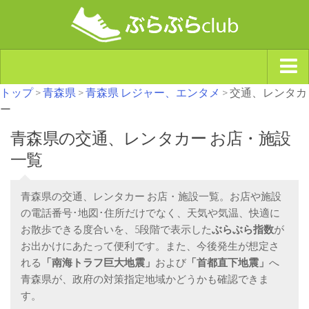
トップ
>
青森県
>
青森県 レジャー、エンタメ
> 交通、レンタカ
ジャンルから探す
ー
天気・ぶらぶら指数
青森県の交通、レンタカー お店・施設
南海トラフ巨大地震・首都直下型地震
一覧
Synchro（シンクロ）
青森県の交通、レンタカー お店・施設一覧。お店や施設
の電話番号･地図･住所だけでなく、天気や気温、快適に
お散歩できる度合いを、5段階で表示した
ぶらぶら指数
が
お出かけにあたって便利です。また、今後発生が想定さ
れる
「南海トラフ巨大地震」
および
「首都直下地震」
へ
青森県が、政府の対策指定地域かどうかも確認できま
す。