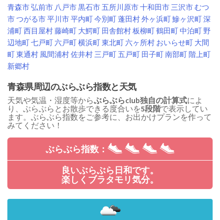
青森市
弘前市
八戸市
黒石市
五所川原市
十和田市
三沢市
むつ
市
つがる市
平川市
平内町
今別町
蓬田村
外ヶ浜町
鰺ヶ沢町
深
浦町
西目屋村
藤崎町
大鰐町
田舎館村
板柳町
鶴田町
中泊町
野
辺地町
七戸町
六戸町
横浜町
東北町
六ヶ所村
おいらせ町
大間
町
東通村
風間浦村
佐井村
三戸町
五戸町
田子町
南部町
階上町
新郷村
青森県周辺のぶらぶら指数と天気
天気や気温・湿度等から
ぶらぶらclub独自の計算式
によ
り、ぶらぶらとお散歩できる度合いを
5段階
で表示してい
ます。ぶらぶら指数をご参考に、お出かけプランを作って
みてください！
ぶらぶら指数：
良いぶらぶら日和です。
楽しくブラタモリ気分。