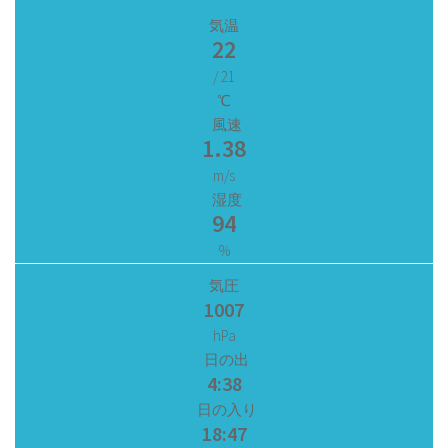
気温
22
/ 21
℃
風速
1.38
m/s
湿度
94
%
気圧
1007
hPa
日の出
4:38
日の入り
18:47