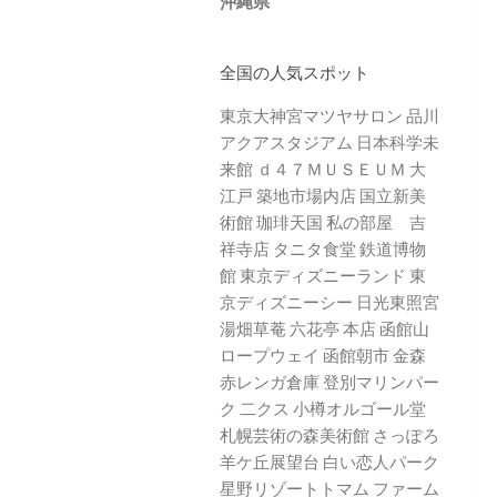
沖縄県
全国の人気スポット
東京大神宮マツヤサロン
品川
アクアスタジアム
日本科学未
来館
ｄ４７ＭＵＳＥＵＭ
大
江戸 築地市場内店
国立新美
術館
珈琲天国
私の部屋 吉
祥寺店
タニタ食堂
鉄道博物
館
東京ディズニーランド
東
京ディズニーシー
日光東照宮
湯畑草菴
六花亭 本店
函館山
ロープウェイ
函館朝市
金森
赤レンガ倉庫
登別マリンパー
ク 二クス
小樽オルゴール堂
札幌芸術の森美術館
さっぽろ
羊ケ丘展望台
白い恋人パーク
星野リゾートトマム
ファーム