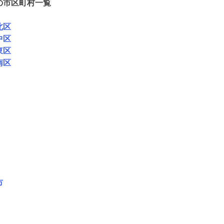
の市区町村一覧
北区
中区
東区
南区
市