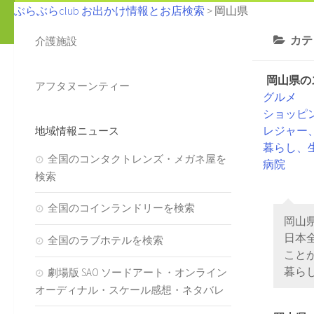
ぶらぶらclub お出かけ情報とお店検索
>
岡山県
カテ
介護施設
岡山県の
アフタヌーンティー
グルメ
ショッピ
レジャー
地域情報ニュース
暮らし、
全国のコンタクトレンズ・メガネ屋を
病院
検索
全国のコインランドリーを検索
岡山
日本
全国のラブホテルを検索
こと
暮ら
劇場版 SAO ソードアート・オンライン
オーディナル・スケール感想・ネタバレ