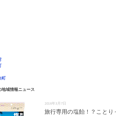
村
町
央町
の地域情報ニュース
2016年3月7日
旅行専用の塩飴！？ことり