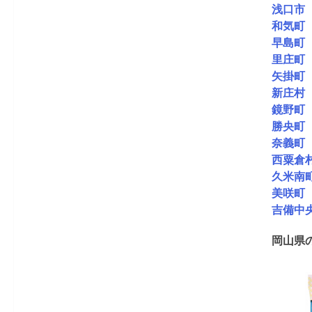
浅口市
和気町
早島町
里庄町
矢掛町
新庄村
鏡野町
勝央町
奈義町
西粟倉
久米南
美咲町
吉備中
岡山県