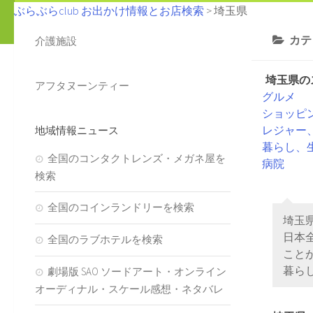
ぶらぶらclub お出かけ情報とお店検索
>
埼玉県
カテ
介護施設
埼玉県の
アフタヌーンティー
グルメ
ショッピ
レジャー
地域情報ニュース
暮らし、
全国のコンタクトレンズ・メガネ屋を
病院
検索
全国のコインランドリーを検索
埼玉
日本
全国のラブホテルを検索
こと
暮ら
劇場版 SAO ソードアート・オンライン
オーディナル・スケール感想・ネタバレ