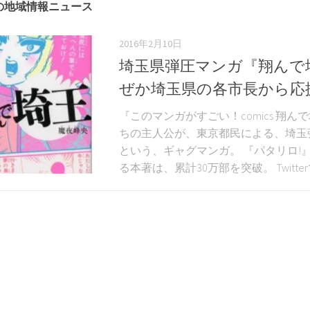
の地域情報ニュース
2016年2月10日
埼玉県弾圧マンガ『翔んで
ぜか埼玉県の各市長から応
『このマンガがすごい！comics 翔
ちの主人公が、東京都民による、埼玉
という、ギャグマンガ。 『パタリロ!
る本著は、累計30万部を突破。 Twitter