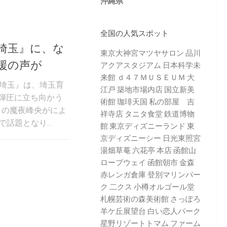
沖縄県
全国の人気スポット
埼玉』に、な
東京大神宮マツヤサロン
品川
援の声が
アクアスタジアム
日本科学未
来館
ｄ４７ＭＵＳＥＵＭ
大
んで埼玉』は、埼玉育
江戸 築地市場内店
国立新美
弾圧に立ち向かう
術館
珈琲天国
私の部屋 吉
』の魔夜峰央がによ
祥寺店
タニタ食堂
鉄道博物
で話題となり...
館
東京ディズニーランド
東
京ディズニーシー
日光東照宮
湯畑草菴
六花亭 本店
函館山
ロープウェイ
函館朝市
金森
赤レンガ倉庫
登別マリンパー
ク 二クス
小樽オルゴール堂
札幌芸術の森美術館
さっぽろ
羊ケ丘展望台
白い恋人パーク
星野リゾートトマム
ファーム