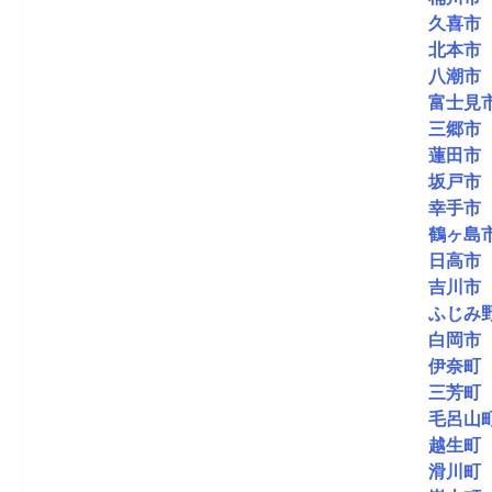
久喜市
北本市
八潮市
富士見
三郷市
蓮田市
坂戸市
幸手市
鶴ヶ島
日高市
吉川市
ふじみ
白岡市
伊奈町
三芳町
毛呂山
越生町
滑川町