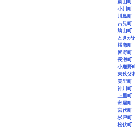
嵐山町
小川町
川島町
吉見町
鳩山町
ときが
横瀬町
皆野町
長瀞町
小鹿野
東秩父
美里町
神川町
上里町
寄居町
宮代町
杉戸町
松伏町