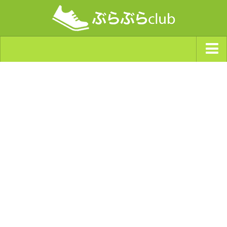
ジャンルから探す
天気・ぶらぶら指数
南海トラフ巨大地震・首都直下型地震
Synchro（シンクロ）