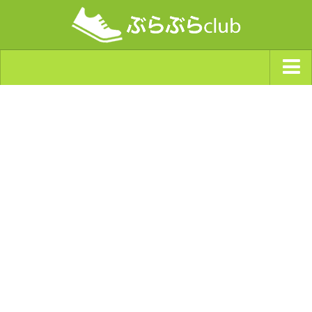
ジャンルから探す
天気・ぶらぶら指数
南海トラフ巨大地震・首都直下型地震
Synchro（シンクロ）